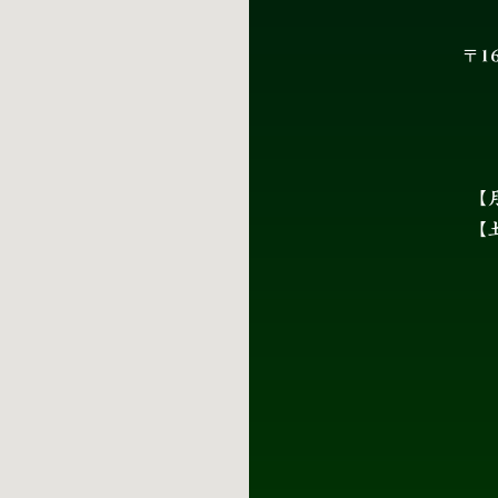
〒1
【月
【土